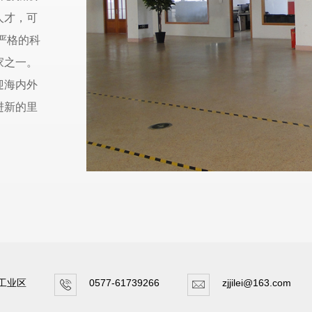
人才，可
严格的科
家之一。
迎海内外
进新的里
工业区
0577-61739266
zjjilei@163.com