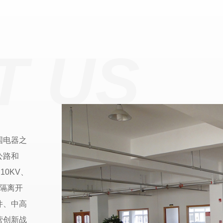
T US
国电器之
公路和
0KV、
、隔离开
件、中高
营创新战