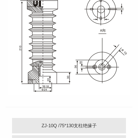
ZJ-10Q /75*130支柱绝缘子